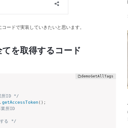
にコードで実装していきたいと思います。
全てを取得するコード
ID */
.
getAccessToken
(
)
;
事業所ID
する */