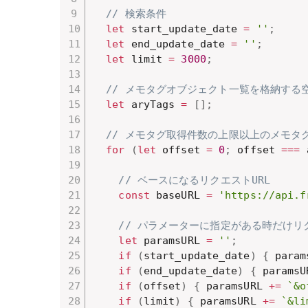
// 検索条件
let
 start_update_date 
=
''
;
let
 end_update_date 
=
''
;
let
 limit 
=
3000
;
// メモタグオブジェクト一覧を格納する
let
 aryTags 
=
[
]
;
// メモタグ取得件数の上限以上のメモ
for
(
let
 offset 
=
0
;
 offset 
===
 
// ベースになるリクエストURL
const
 baseURL 
=
'https://api.f
// パラメーターに指定がある時だけリ
let
 paramsURL 
=
''
;
if
(
start_update_date
)
{
 param
if
(
end_update_date
)
{
 paramsU
if
(
offset
)
{
 paramsURL 
+=
`&o
if
(
limit
)
{
 paramsURL 
+=
`&li