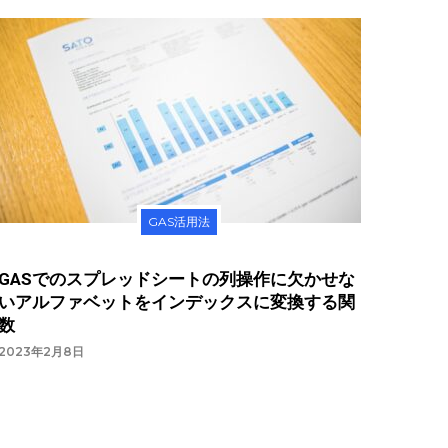
GAS活用法
GASでのスプレッドシートの列操作に欠かせな
d
}
`
;
いアルファベットをインデックスに変換する関
数
2023年2月8日
}