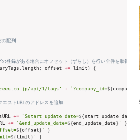
空の配列
タグの登録がある場合にオフセット（ずらし）を行い全件を取得
aryTags
.
length
;
 offset 
+=
 limit
)
{
reee.co.jp/api/1/tags'
+
`?company_id=
${
company_i
クエストURLのアドレスを追加
sURL 
+=
`&start_update_date=
${
start_update_date
}
`
RL 
+=
`&end_update_date=
${
end_update_date
}
`
}
ffset=
${
offset
}
`
}
mit=
${
limit
}
`
}