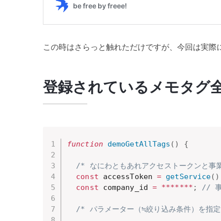
この時はさらっと触れただけですが、今回は実際
登録されているメモタグ
function
demoGetAllTags
(
)
{
/* なにわともあれアクセストークンと事業所
const
 accessToken 
=
getService
(
)
const
 company_id 
=
**
**
**
*
;
// 
/* パラメーター（≒絞り込み条件）を指定