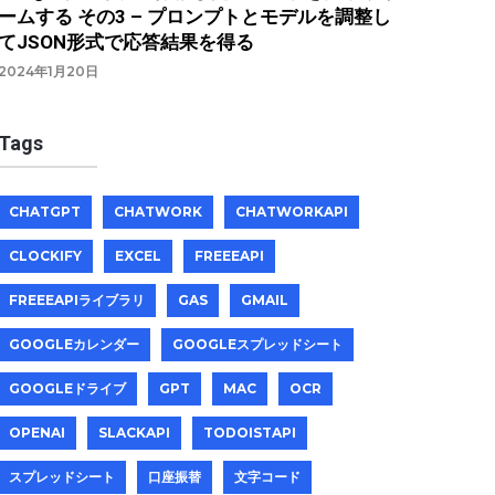
ームする その3 – プロンプトとモデルを調整し
てJSON形式で応答結果を得る
2024年1月20日
Tags
CHATGPT
CHATWORK
CHATWORKAPI
CLOCKIFY
EXCEL
FREEEAPI
FREEEAPIライブラリ
GAS
GMAIL
GOOGLEカレンダー
GOOGLEスプレッドシート
GOOGLEドライブ
GPT
MAC
OCR
OPENAI
SLACKAPI
TODOISTAPI
スプレッドシート
口座振替
文字コード