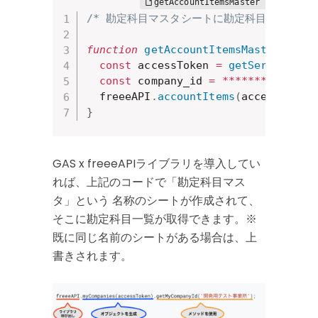
/* 勘定科目マスタシートに勘定科目をすべて取
function
getAccountItemsMaster
(
)
{
const
 accessToken 
=
getService
(
)
.
const
 company_id 
=
**
**
**
*
;
// 操
  freeeAPI
.
accountItems
(
accessToken
}
GAS x freeeAPIライブラリを導入してい
れば、上記のコードで「勘定科目マス
タ」という 名称のシートが作成されて、
そこに勘定科目一覧が取得できます。※
既に同じ名前のシートがある場合は、上
書きされます。