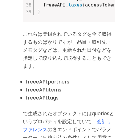
  freeeAPI
.
taxes
(
accessToken
,
 compa
}
これらは登録されているタグを全て取得
するものばかりですが、品目・取引先・
メモタグなどは、更新された日付などを
指定して絞り込んで取得することもでき
ます。
freeeAPI.partners
freeeAPI.items
freeeAPI.tags
で生成されたオブジェクトにはqueriesと
いうプロパティを設定していて、
会計リ
ファレンス
の各エンドポイントでパラメ
ーター（≒ 絞り込み条件）として用意さ