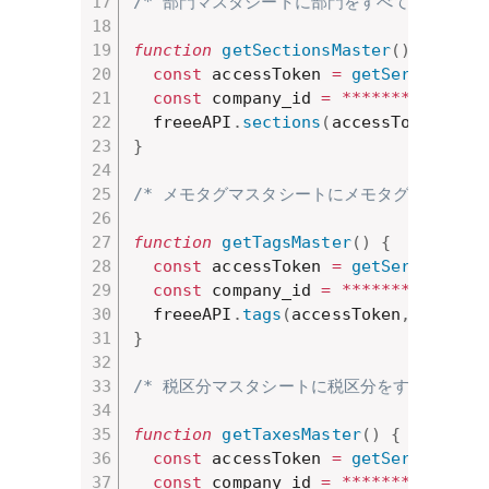
/* 部門マスタシートに部門をすべて取得する関
function
getSectionsMaster
(
)
{
const
 accessToken 
=
getService
(
)
.
const
 company_id 
=
**
**
**
*
;
// 操
  freeeAPI
.
sections
(
accessToken
,
 co
}
/* メモタグマスタシートにメモタグをすべて取
function
getTagsMaster
(
)
{
const
 accessToken 
=
getService
(
)
.
const
 company_id 
=
**
**
**
*
;
// 操
  freeeAPI
.
tags
(
accessToken
,
 compan
}
/* 税区分マスタシートに税区分をすべて取得す
function
getTaxesMaster
(
)
{
const
 accessToken 
=
getService
(
)
.
const
 company_id 
=
**
**
**
*
;
// 操