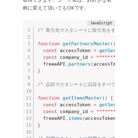
称に変えて頂いてもOKです。
/* 取引先マスタシートに取引先をすべて取得す
function
getPartnersMaster
(
)
{
const
 accessToken 
=
getService
(
)
.
const
 company_id 
=
**
**
**
*
;
// 操
  freeeAPI
.
partners
(
accessToken
,
 co
}
/* 品目マスタシートに品目をすべて取得する関
function
getItemsMaster
(
)
{
const
 accessToken 
=
getService
(
)
.
const
 company_id 
=
**
**
**
*
;
// 操
  freeeAPI
.
items
(
accessToken
,
 compa
}