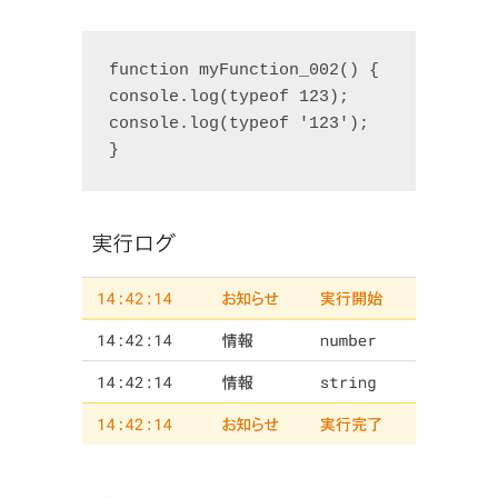
function myFunction_002() {

console.log(typeof 123);

console.log(typeof '123');

}