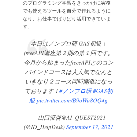
のプログラミング学習をきっかけに実務
でも使えるツールを自分で作れるように
なり、お仕事でばりばり活用できていま
す。
本日はノンプロ研 GAS初級 +
freeeAPI講座第２期の第１回です。
今月から始まったfreeeAPIとのコン
バインドコースは大人気でなんと
いきなり２コース同時開催になっ
ております！
#ノンプロ研
#GAS初
級
pic.twitter.com/B9oWu8OQ4g
— 山口征啓@AI_QUEST2021
(@ID_HelpDesk)
September 17, 2021