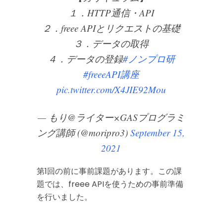
１．HTTP通信・API
２．freee APIとリクエストの基礎
３．データの取得
４．データの登録
#ノンプロ研
#freeeAPI講座
pic.twitter.com/X4JIE92Mou
— もり@ライター×GASプログラミ
ング講師 (@moripro3)
September 15,
2021
第1回の前に事前課題があります。この課
題では、freee APIを使うための事前準備
を行いました。