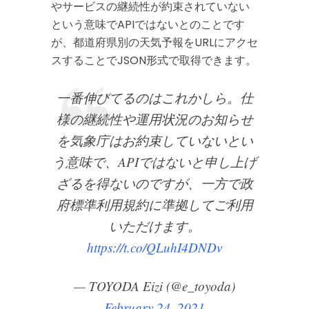
やサービスの継続性が約束されていない
という意味でAPIではないとのことです
が、都道府県別の天気予報をURLにアクセ
スすることでJSON形式で取得できます。
一番伸びてるのはこれかしら。仕
様の継続性や運用状況のお知らせ
を気象庁はお約束していないとい
う意味で、APIではないと申し上げ
ざるを得ないのですが、一方で政
府標準利用規約に準拠してご利用
いただけます。
https://t.co/QLuhI4DNDv
— TOYODA Eizi (@e_toyoda)
February 24, 2021