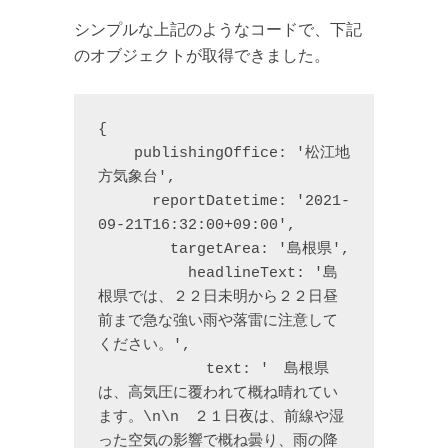
シンプルな上記のようなコードで、下記
のオブジェクトが取得できました。
{

    publishingOffice: '松江地
方気象台',

      reportDatetime: '2021-
09-21T16:32:00+09:00',

        targetArea: '島根県',

          headlineText: '島
根県では、２２日未明から２２日昼
前まで急な強い雨や落雷に注意して
ください。',

            text: '　島根県
は、高気圧に覆われて概ね晴れてい
ます。\n\n　２１日夜は、前線や湿
った空気の影響で概ね曇り、雨の降