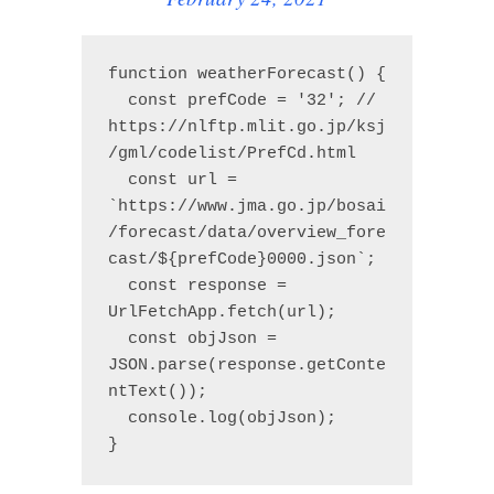
function weatherForecast() {

  const prefCode = '32'; // 
https://nlftp.mlit.go.jp/ksj
/gml/codelist/PrefCd.html

  const url = 
`https://www.jma.go.jp/bosai
/forecast/data/overview_fore
cast/${prefCode}0000.json`;

  const response = 
UrlFetchApp.fetch(url);

  const objJson = 
JSON.parse(response.getConte
ntText());

  console.log(objJson);

}