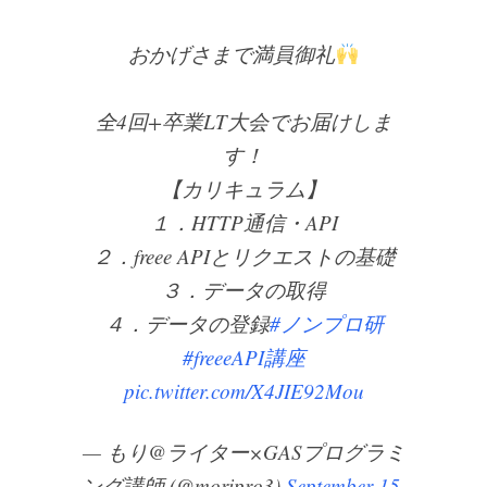
おかげさまで満員御礼
全4回+卒業LT大会でお届けしま
す！
【カリキュラム】
１．HTTP通信・API
２．freee APIとリクエストの基礎
３．データの取得
４．データの登録
#ノンプロ研
#freeeAPI講座
pic.twitter.com/X4JIE92Mou
— もり@ライター×GASプログラミ
ング講師 (@moripro3)
September 15,