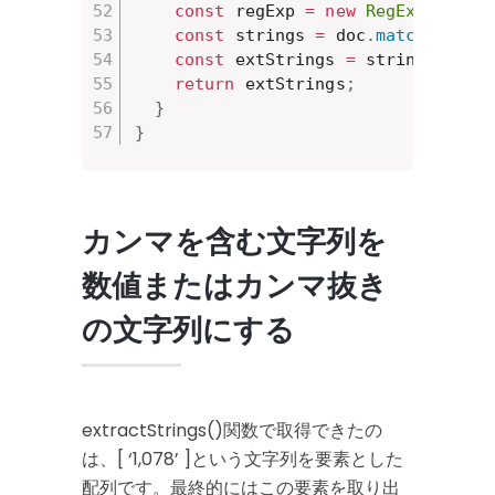
const
 regExp 
=
new
RegExp
(
prefi
const
 strings 
=
 doc
.
match
(
regEx
const
 extStrings 
=
 strings
.
map
(
return
 extStrings
;
}
}
カンマを含む文字列を
数値またはカンマ抜き
の文字列にする
extractStrings()関数で取得できたの
は、[ ‘1,078’ ]という文字列を要素とした
配列です。最終的にはこの要素を取り出