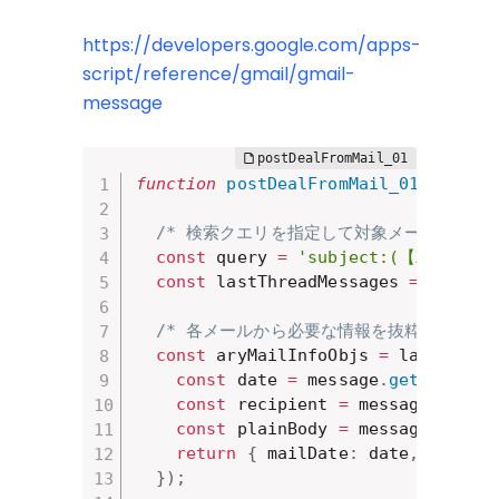
https://developers.google.com/apps-
script/reference/gmail/gmail-
message
function
postDealFromMail_01
(
)
{
/* 検索クエリを指定して対象メールを絞り込
const
 query 
=
'subject:(【XXサー
const
 lastThreadMessages 
=
new
Gm
/* 各メールから必要な情報を抜粋したオブ
const
 aryMailInfoObjs 
=
 lastThrea
const
 date 
=
 message
.
getDate
(
)
;
const
 recipient 
=
 message
.
getTo
const
 plainBody 
=
 message
.
getPl
return
{
 mailDate
:
 date
,
 mailRe
}
)
;