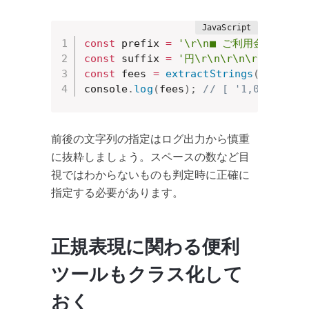
const
 prefix 
=
'\r\n■ ご利用金額     
const
 suffix 
=
'円\r\n\r\n\r\n'
;
const
 fees 
=
extractStrings
(
plainBo
console
.
log
(
fees
)
;
// [ '1,078' ]
前後の文字列の指定はログ出力から慎重
に抜粋しましょう。スペースの数など目
視ではわからないものも判定時に正確に
指定する必要があります。
正規表現に関わる便利
ツールもクラス化して
おく