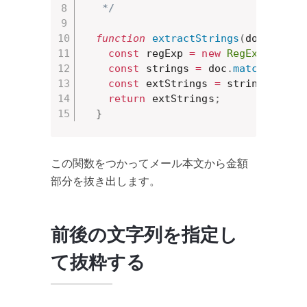
   */
function
extractStrings
(
doc
,
 pref
const
 regExp 
=
new
RegExp
(
prefi
const
 strings 
=
 doc
.
match
(
regEx
const
 extStrings 
=
 strings
.
map
(
return
 extStrings
;
}
この関数をつかってメール本文から金額
部分を抜き出します。
前後の文字列を指定し
て抜粋する