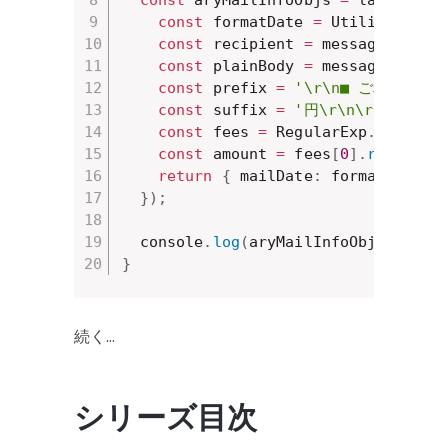
const
 formatDate 
=
 Utilities
.
fo
const
 recipient 
=
 message
.
getTo
const
 plainBody 
=
 message
.
getPl
const
 prefix 
=
'\r\n■ ご利用金額 
const
 suffix 
=
'円\r\n\r\n\r\n'
;
const
 fees 
=
 RegularExp
.
extract
const
 amount 
=
 fees
[
0
]
.
replace
(
return
{
 mailDate
:
 formatDate
,
 
}
)
;
  console
.
log
(
aryMailInfoObjs
)
;
}
続く…
シリーズ目次