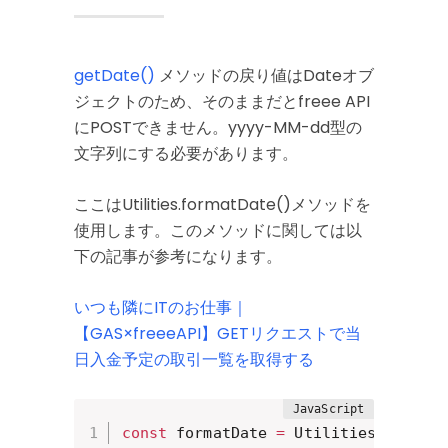
getDate()
メソッドの戻り値はDateオブ
ジェクトのため、そのままだとfreee API
にPOSTできません。yyyy-MM-dd型の
文字列にする必要があります。
ここはUtilities.formatDate()メソッドを
使用します。このメソッドに関しては以
下の記事が参考になります。
いつも隣にITのお仕事｜
【GAS×freeeAPI】GETリクエストで当
日入金予定の取引一覧を取得する
const
 formatDate 
=
 Utilities
.
format