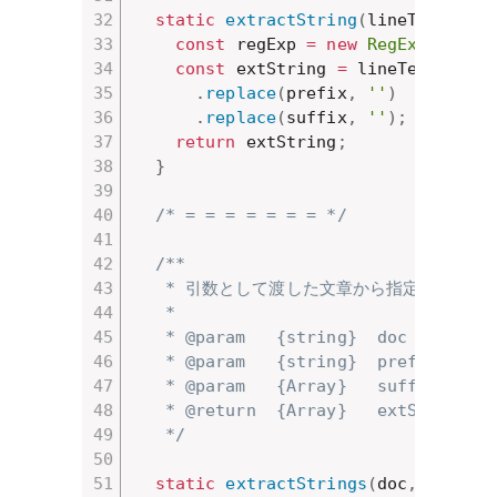
static
extractString
(
lineText
,
 pr
const
 regExp 
=
new
RegExp
(
prefi
const
 extString 
=
 lineText
.
matc
.
replace
(
prefix
,
''
)
.
replace
(
suffix
,
''
)
;
return
 extString
;
}
/* = = = = = = = */
/**

   * 引数として渡した文章から指定した文
   * 

   * @param   {string}  doc - 文章
   * @param   {string}  prefi
   * @param   {Array}   suffi
   * @return  {Array}   extStr
   */
static
extractStrings
(
doc
,
 prefix