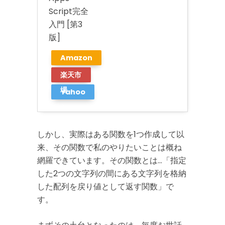
Script完全
入門 [第3
版]
Amazon
楽天市
場
Yahoo
ショッ
ピング
しかし、実際はある関数を1つ作成して以
来、その関数で私のやりたいことは概ね
網羅できています。その関数とは…「指定
した2つの文字列の間にある文字列を格納
した配列を戻り値として返す関数」で
す。