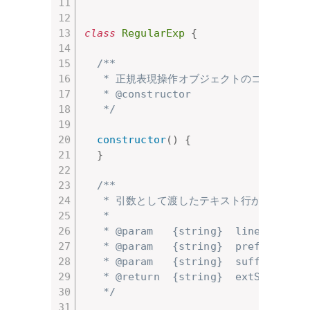
class
RegularExp
{
/**

   * 正規表現操作オブジェクトのコンストラク
   * @constructor

   */
constructor
(
)
{
}
/**

   * 引数として渡したテキスト行から指定
   * 

   * @param   {string}  lineTex
   * @param   {string}  prefi
   * @param   {string}  suffi
   * @return  {string}  extString
   */