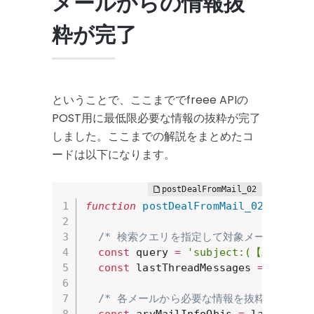
メールからの情報抜
粋が完了
ということで、ここまででfreee APIの
POST用に最低限必要な情報の抜粋が完了
しました。ここまでの解説をまとめたコ
ードは以下になります。
function
postDealFromMail_02
(
)
{
/* 検索クエリを指定して対象メールを絞り込
const
 query 
=
'subject:(【XXサー
const
 lastThreadMessages 
=
new
Gm
/* 各メールから必要な情報を抜粋したオブ
const
 aryMailInfoObjs 
=
 lastThrea