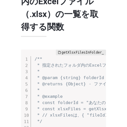
内のExcelファイル
（.xlsx）の一覧を取
得する関数
/**

 * 指定されたフォルダ内のExcelファイル（.
 * 

 * @param {string} folderId - 
 * @returns {Object} - ファイル
 * 

 * @example

 * const folderId = "あなたのフォルダID
 * const xlsxFiles = getXlsxFilesInF
 * // xlsxFilesは、{ "fileId1": "f
 */