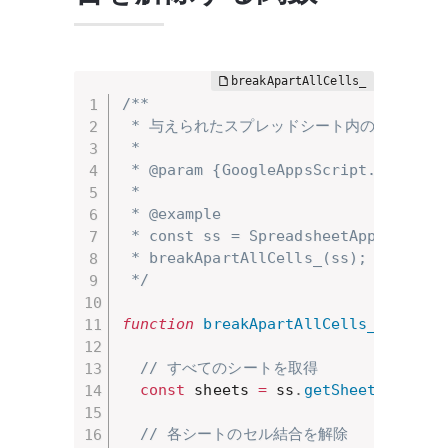
/**

 * 与えられたスプレッドシート内のすべての
 * 

 * @param {GoogleAppsScript.Sp
 * 

 * @example

 * const ss = SpreadsheetApp.getActi
 * breakApartAllCells_(ss);

 */
function
breakApartAllCells_
(
ss
)
{
// すべてのシートを取得
const
 sheets 
=
 ss
.
getSheets
(
)
;
// 各シートのセル結合を解除