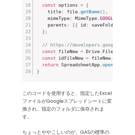
const
 options 
=
{
    title
:
 file
.
getName
(
)
,
    mimeType
:
 MimeType
.
GOOGLE_SHEET
    parents
:
[
{
 id
:
 saveFolderId 
}
]
}
;
// https://developers.google.com/
const
 fileNew 
=
 Drive
.
Files
.
inser
const
 idFileNew 
=
 fileNew
.
id
;
return
 SpreadsheetApp
.
openById
(
id
}
このコードを使用すると、指定したExcel
ファイルがGoogleスプレッドシートに変
換され、指定のフォルダに保存されま
す。
ちょっとややこしいのが、GASの標準の