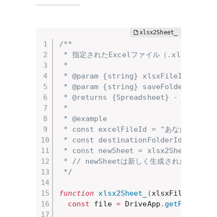
/**

 * 指定されたExcelファイル（.xlsx）を
 * 

 * @param {string} xlsxFileId - 
 * @param {string} saveFolder
 * @returns {Spreadsheet} - 生
 * 

 * @example

 * const excelFileId = "あなたのExce
 * const destinationFolderId = 
 * const newSheet = xlsx2Sheet_(exce
 * // newSheetは新しく生成されたGoo
 */
function
xlsx2Sheet_
(
xlsxFileId
,
 sa
const
 file 
=
 DriveApp
.
getFileById