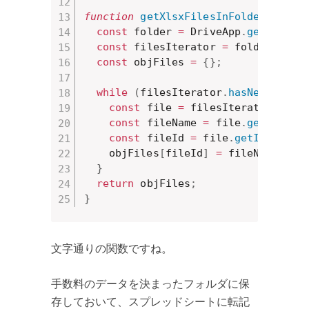
function
getXlsxFilesInFolder_
(
fold
const
 folder 
=
 DriveApp
.
getFolder
const
 filesIterator 
=
 folder
.
getF
const
 objFiles 
=
{
}
;
while
(
filesIterator
.
hasNext
(
)
)
{
const
 file 
=
 filesIterator
.
next
const
 fileName 
=
 file
.
getName
(
)
const
 fileId 
=
 file
.
getId
(
)
;
    objFiles
[
fileId
]
=
 fileName
;
}
return
 objFiles
;
}
文字通りの関数ですね。
手数料のデータを決まったフォルダに保
存しておいて、スプレッドシートに転記