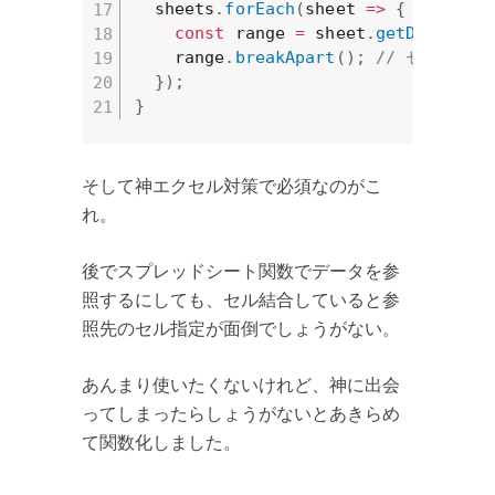
  sheets
.
forEach
(
sheet
=>
{
const
 range 
=
 sheet
.
getDataRang
    range
.
breakApart
(
)
;
// セル結合
}
)
;
}
そして神エクセル対策で必須なのがこ
れ。
後でスプレッドシート関数でデータを参
照するにしても、セル結合していると参
照先のセル指定が面倒でしょうがない。
あんまり使いたくないけれど、神に出会
ってしまったらしょうがないとあきらめ
て関数化しました。