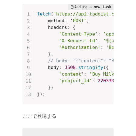
fetch
(
'https://api.todoist.com/rest
    method
:
'POST'
,
    headers
:
{
'Content-Type'
:
'applicatio
'X-Request-Id'
:
'$(uuidgen)
'Authorization'
:
'Bearer 01
}
,
// body: '{"content": "Buy Milk
    body
:
JSON
.
stringify
(
{
'content'
:
'Buy Milk'
,
'project_id'
:
2203306141
}
)
}
)
;
ここで登場する