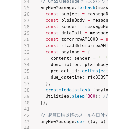
// GmailMessageクラスのメソッドを
  aryNewMessage
.
forEach
(
messageNew
const
 subject 
=
 messageNew
.
getS
const
 plainBody 
=
 messageNew
.
ge
const
 sender 
=
 messageNew
.
getFr
const
 dateMail 
=
 messageNew
.
get
const
 tomorrowAM1000 
=
new
Date
const
 rfc3339TomorrowAM1000 
=
 U
const
 payload 
=
{
      content
:
 sender 
+
'｜'
+
 subje
      description
:
 plainBody
,
      project_id
:
getProjectIdByNam
      due_datetime
:
 rfc3339TomorrowA
}
;
createTodoistTask_
(
payload
)
;
    Utilities
.
sleep
(
300
)
;
// API
}
)
;
// 起算日時以降のメールを日付で降順に並
  aryNewMessage
.
sort
(
(
a
,
 b
)
=>
 b
.
ge