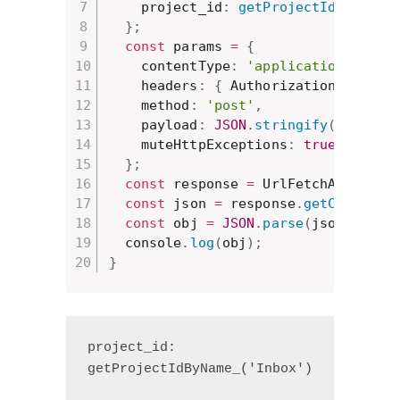
    project_id
:
getProjectIdByName_
}
;
const
 params 
=
{
    contentType
:
'application/json'
    headers
:
{
 Authorization
:
`Bear
    method
:
'post'
,
    payload
:
JSON
.
stringify
(
payload
    muteHttpExceptions
:
true
}
;
const
 response 
=
 UrlFetchApp
.
fetc
const
 json 
=
 response
.
getContentT
const
 obj 
=
JSON
.
parse
(
json
)
;
  console
.
log
(
obj
)
;
}
project_id: 
getProjectIdByName_('Inbox')