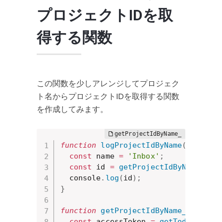
プロジェクトIDを取
得する関数
この関数を少しアレンジしてプロジェク
ト名からプロジェクトIDを取得する関数
を作成してみます。
function
logProjectIdByName
(
)
{
const
 name 
=
'Inbox'
;
const
 id 
=
getProjectIdByName_
(
na
  console
.
log
(
id
)
;
}
function
getProjectIdByName_
(
name
)
const
 accessToken 
=
getTodoistAcc