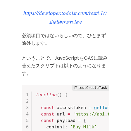
https://developer.todoist.com/rest/v1/?
shell#overview
必須項目ではないらしいので、ひとまず
除外します。
ということで、JavaScriptをGASに読み
替えたスクリプトは以下のようになりま
す。
function
(
)
{
const
 accessToken 
=
getTodoistAcc
const
 url 
=
'https://api.todoist.
const
 payload 
=
{
    content
:
'Buy Milk'
,