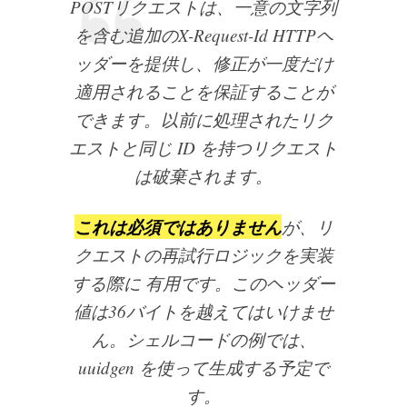
POSTリクエストは、一意の文字列
を含む追加のX-Request-Id HTTPヘ
ッダーを提供し、修正が一度だけ
適用されることを保証することが
できます。以前に処理されたリク
エストと同じ ID を持つリクエスト
は破棄されます。
これは必須ではありません
が、リ
クエストの再試行ロジックを実装
する際に 有用です。このヘッダー
値は36バイトを越えてはいけませ
ん。シェルコードの例では、
uuidgen を使って生成する予定で
す。