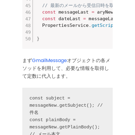
// 最新のメールから受信日時を取得してプ
const
 messageLast 
=
 aryNewMessage
const
 dateLast 
=
 messageLast
.
getD
  PropertiesService
.
getScriptProper
}
まず
GmailMessage
オブジェクトの各メ
ソッドを利用して、必要な情報を取得し
て定数に代入します。
const subject = 
messageNew.getSubject(); // 
件名

const plainBody = 
messageNew.getPlainBody(); 
// メール本文
