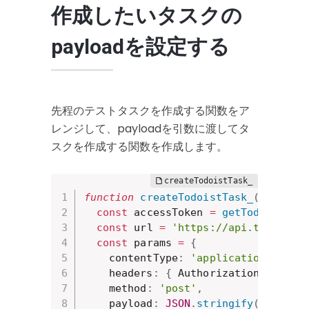
作成したいタスクの
payloadを設定する
先程のテストタスクを作成する関数をア
レンジして、payloadを引数に渡してタ
スクを作成する関数を作成します。
function
createTodoistTask_
(
payload
const
 accessToken 
=
getTodoistAcc
const
 url 
=
'https://api.todoist.
const
 params 
=
{
    contentType
:
'application/json'
    headers
:
{
 Authorization
:
`Bear
    method
:
'post'
,
    payload
:
JSON
.
stringify
(
payload