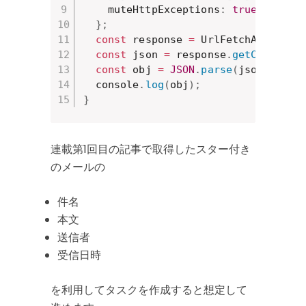
    muteHttpExceptions
:
true
}
;
const
 response 
=
 UrlFetchApp
.
fetc
const
 json 
=
 response
.
getContentT
const
 obj 
=
JSON
.
parse
(
json
)
;
  console
.
log
(
obj
)
;
}
連載第1回目の記事で取得したスター付き
のメールの
件名
本文
送信者
受信日時
を利用してタスクを作成すると想定して