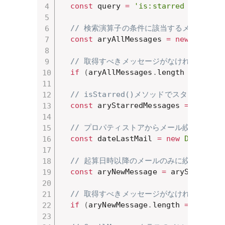
const
 query 
=
'is:starred  newer_
// 検索演算子の条件に該当するメールが含
const
 aryAllMessages 
=
new
GmailS
// 取得すべきメッセージがなければ処理を
if
(
aryAllMessages
.
length 
===
0
)
// isStarred()メソッドでスター付き
const
 aryStarredMessages 
=
 aryAll
// プロパティストアからメール絞り込みの
const
 dateLastMail 
=
new
Date
(
Pro
// 起算日時以降のメールのみに絞り込み
const
 aryNewMessage 
=
 aryStarredM
// 取得すべきメッセージがなければ処理を
if
(
aryNewMessage
.
length 
===
0
)
{