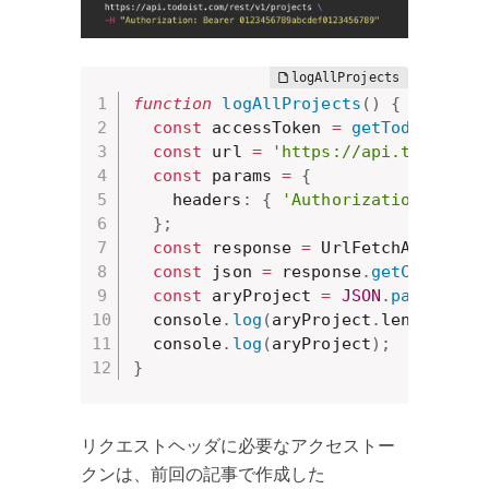
function
logAllProjects
(
)
{
const
 accessToken 
=
getTodoistAcc
const
 url 
=
'https://api.todoist.
const
 params 
=
{
    headers
:
{
'Authorization'
:
`Be
}
;
const
 response 
=
 UrlFetchApp
.
fetc
const
 json 
=
 response
.
getContentT
const
 aryProject 
=
JSON
.
parse
(
jso
  console
.
log
(
aryProject
.
length
)
;
  console
.
log
(
aryProject
)
;
}
リクエストヘッダに必要なアクセストー
クンは、前回の記事で作成した