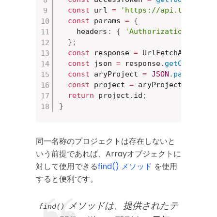
const
 url 
=
'https://api.todoist.
const
 params 
=
{
    headers
:
{
'Authorization'
:
`Be
}
;
const
 response 
=
 UrlFetchApp
.
fetc
const
 json 
=
 response
.
getContentT
const
 aryProject 
=
JSON
.
parse
(
jso
const
 project 
=
 aryProject
.
find
(
o
return
 project
.
id
;
}
同一名称のプロジェクトは存在しないと
いう前提であれば、Arrayオブジェクトに
対して使用できる
find() メソッド
を使用
すると便利です。
メソッドは、提供されたテ
find()