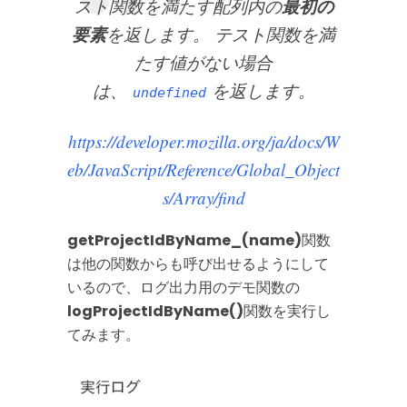
最初の
スト関数を満たす配列内の
要素
を返します。 テスト関数を満
たす値がない場合
は、
を返します。
undefined
https://developer.mozilla.org/ja/docs/W
eb/JavaScript/Reference/Global_Object
s/Array/find
getProjectIdByName_(name)
関数
は他の関数からも呼び出せるようにして
いるので、ログ出力用のデモ関数の
logProjectIdByName()
関数を実行し
てみます。