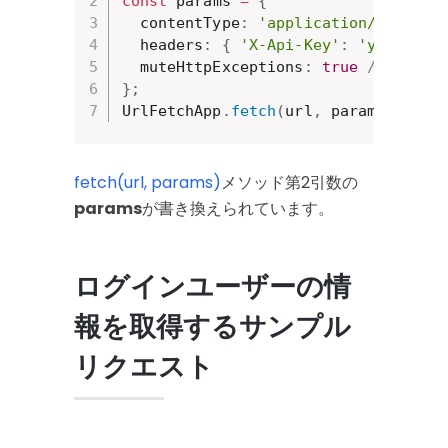
const
 params 
=
{
  contentType
:
'application/json'
,
  headers
:
{
'X-Api-Key'
:
'yourAPIk
  muteHttpExceptions
:
true
// レスポ
}
;
UrlFetchApp
.
fetch
(
url
,
 params
)
;
// 
fetch(url, params)
メソッド第2引数の
params
が書き換えられています。
ログインユーザーの情
報を取得するサンプル
リクエスト