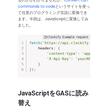
るのかがわかりませんが、
Convert curl
commands to code
というサイトを使っ
て任意のプログラミング言語に変換でき
ます。今回は、JavaScriptに変換してみ
ました。
fetch
(
'https://api.clockify.me/api/
    headers
:
{
'content-type'
:
'applicatio
'X-Api-Key'
:
'yourAPIkey'
}
}
)
;
JavaScriptをGASに読み
替え