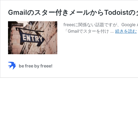
Gmailのスター付きメールからTodoistのタ
freeeに関係ない話題ですが、Googl
「Gmailでスターを付け …
続きを読む
be free by freee!