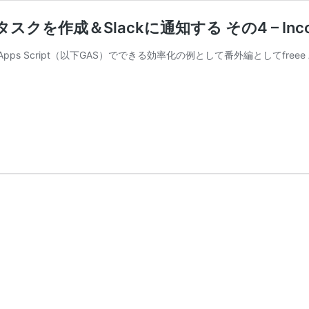
スクを作成＆Slackに通知する その4 – Incom
e Apps Script（以下GAS）でできる効率化の例として番外編としてfr
Gmail
の
ス
タ
ー
付
き
メ
ー
ル
か
ら
Todoist
の
タ
ス
ク