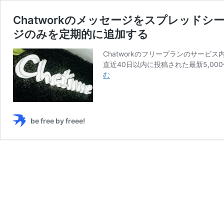
Chatworkのメッセージをスプレッドシ
ジのみを定期的に追加する
Chatworkのフリープランのサー
直近40日以内に投稿された最新5,00
Chatwork
む
の
メ
ッ
セ
be free by freee!
ー
ジ
を
ス
プ
レ
ッ
ド
シ
ー